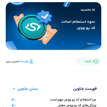
نویسنده:
۵ دقیقه
شیرین برزن
فهرست عناوین
بستن عناوین
چرا استعلام کد یو ووچر مهم است
ویژگی‌های کد یو ووچر معتبر