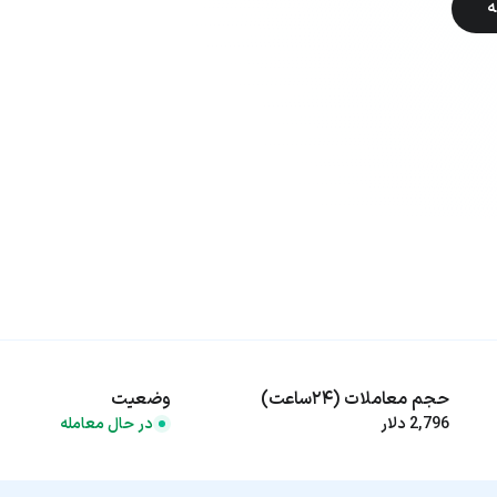
ه
حجم معاملات (۲۴ساعت)
وضعیت
2,796 دلار
در حال معامله