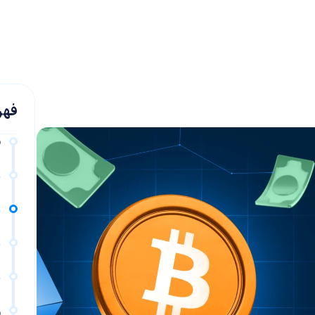
فهر
ق
م
ن
ن
م
و