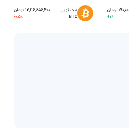
190,0 تومان
بیت کوین
12,116,656,400 تومان
-0.5%
BTC
+0%