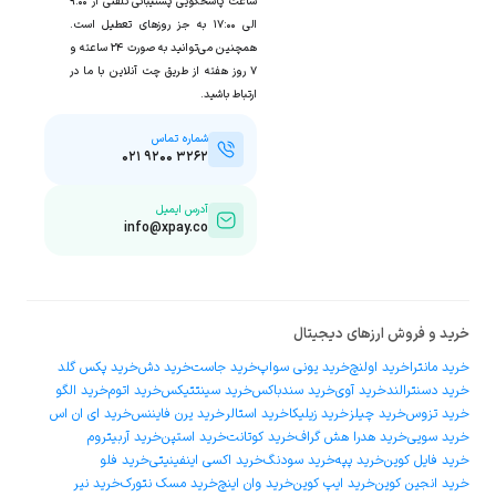
ساعت پاسخگویی پشتیبانی تلفنی از ۹:۰۰
الی ۱۷:۰۰ به جز روزهای تعطیل است.
همچنین می‌توانید به صورت ۲۴ ساعته و
۷ روز هفته از طریق چت آنلاین با ما در
ارتباط باشید.
شماره تماس
۰۲۱ ۹۲۰۰ ۳۲۶۲
آدرس ایمیل
info@xpay.co
خرید و فروش ارزهای دیجیتال
خرید مانترا
خرید اولنچ
خرید یونی سواپ
خرید جاست
خرید دش
خرید پکس گلد
خرید دسنترالند
خرید آوی
خرید سندباکس
خرید سینتتیکس
خرید اتوم
خرید الگو
خرید تزوس
خرید چیلز
خرید زیلیکا
خرید استالر
خرید یرن فایننس
خرید ای ان اس
خرید سویی
خرید هدرا هش گراف
خرید کوتانت
خرید استپن
خرید آربیتروم
خرید فایل کوین
خرید پپه
خرید سودنگ
خرید اکسی اینفینیتی
خرید فلو
خرید انجین کوین
خرید ایپ کوین
خرید وان اینچ
خرید مسک نتورک
خرید نیر