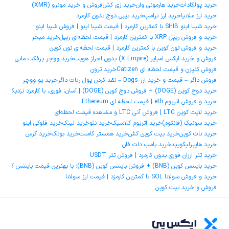
خرید پولکادات
خرید هارمونی وان
خرید زی کش
فروش و خرید مونرو (XMR)
خرید ارز ملانیا
خرید ارز ترامپ
خرید بیبی دوج بدون کارمزد
خرید شیبا اینو SHIB با کمترین کارمزد | قیمت شیبا اینو | فروش شیبا اینو
خرید و فروش ریپل XRP با کمترین کارمزد | قیمت لحظه‌ای ریپل
خرید میجر
خرید و فروش تون کوین با کمترین کارمزد | قیمت لحظه‌ای تون کوین
فروش و خرید ایکس امپایر (X Empire) بدون احراز هویت
خرید ووچر پرفکت مانی
فروش کتیزن و قیمت لحظه ای Catizen
خرید ترون
فروش داگز – قیمت و خرید ارز Dogs – نقد کردن پول ربات داگز
خرید یو ووچر
خرید دوج ‌کوین (DOGE) + فروش دوج ‌کوین (DOGE) | آسان، فوری، با کارمزد نزدیک به صفر
خرید و فروش اتریوم eth | قیمت لحظه ای Ethereum
خرید لایت کوین LTC | فروش آنی LTC و مشاهده قیمت لحظه‌ای
خرید سونیک (فانتوم)
خرید اتریوم کلاسیک
خرید نئو
خرید لینک
خرید فلوکی اینو
خرید نات کوین
خرید بیت کوین کش
خرید همستر کامبت
خرید بونک
خرید گرس
خرید هایپرلیکویید
خرید پامپ دات فان
خرید تتر ارزان فوری بدون کارمزد | فروش تتر USDT
خرید بایننس کوین (BNB) + فروش بایننس کوین (BNB)؛ با بهترین قیمت بایننس کوین و کمترین کارمزد
خرید و فروش سولانا SOL با کمترین کارمزد | قیمت ارز سولانا
فروش و خرید بیت کوین